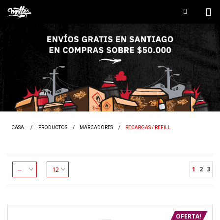
CASA
/
PRODUCTOS
/
MARCADORES
/
RECARGAS / REFILL
1
2
3
OFERTA!