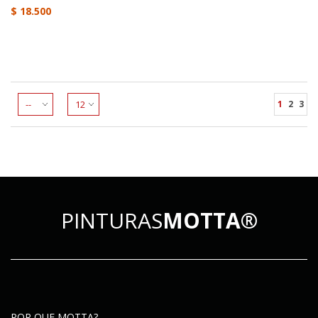
$ 18.500
1
2
3
PINTURAS
MOTTA®
POR QUE MOTTA?