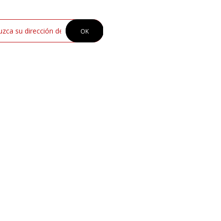
ÍN
INFORMACIÓN
NUESTRA TIENDA
OK
COMPRA ONLINE
TÉRMINOS Y CONDICIONES
POLÍTICA DE CAMBIOS Y DEVOLUC
PREGUNTAS FRECUENTES
S DE MOTTA