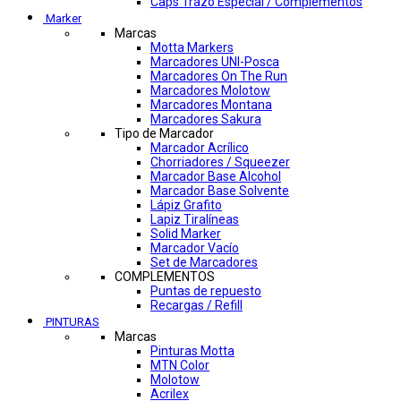
Caps Trazo Especial / Complementos
Marker
Marcas
Motta Markers
Marcadores UNI-Posca
Marcadores On The Run
Marcadores Molotow
Marcadores Montana
Marcadores Sakura
Tipo de Marcador
Marcador Acrílico
Chorriadores / Squeezer
Marcador Base Alcohol
Marcador Base Solvente
Lápiz Grafito
Lapiz Tiralíneas
Solid Marker
Marcador Vacío
Set de Marcadores
COMPLEMENTOS
Puntas de repuesto
Recargas / Refill
PINTURAS
Marcas
Pinturas Motta
MTN Color
Molotow
Acrilex