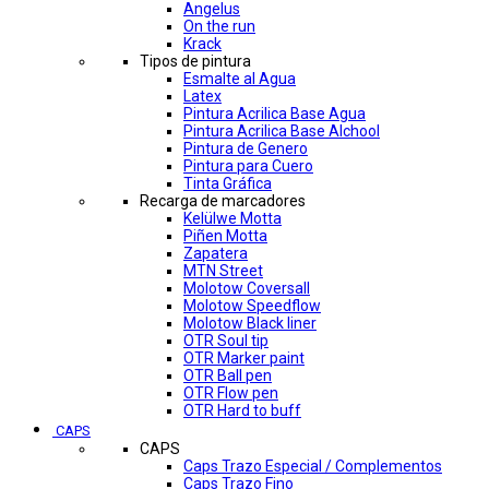
Angelus
On the run
Krack
Tipos de pintura
Esmalte al Agua
Latex
Pintura Acrilica Base Agua
Pintura Acrilica Base Alchool
Pintura de Genero
Pintura para Cuero
Tinta Gráfica
Recarga de marcadores
Kelülwe Motta
Piñen Motta
Zapatera
MTN Street
Molotow Coversall
Molotow Speedflow
Molotow Black liner
OTR Soul tip
OTR Marker paint
OTR Ball pen
OTR Flow pen
OTR Hard to buff
CAPS
CAPS
Caps Trazo Especial / Complementos
Caps Trazo Fino