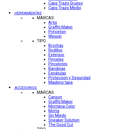
Caps Trazo Grueso
Caps Trazo Medio
HERRAMIENTAS
MARCAS
Artix
Graffiti Maker
Princeton
Wesser
TIPO
Brochas
Rodillos
Extensor
Pinceles
Pincelotes
Bandejas
Espátulas
Proteccion y Seguridad
Masking tape
ACCESORIOS
MARCAS
Canson
Graffiti Maker
Montana Color
Motta
Sin Miedo
Sneaker Solution
The Good Cut