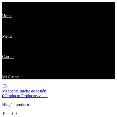
Home
Menú
Carrito
Mi Cuenta
Mi cuenta
Iniciar de sesión
0
Producto
Productos
vacío
Ningún producto
Total
$ 0