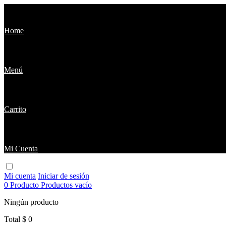
Home
Menú
Carrito
Mi Cuenta
Mi cuenta
Iniciar de sesión
0
Producto
Productos
vacío
Ningún producto
Total
$ 0