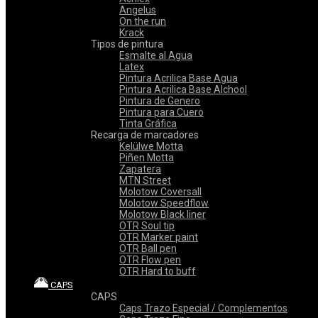
Angelus
On the run
Krack
Tipos de pintura
Esmalte al Agua
Latex
Pintura Acrilica Base Agua
Pintura Acrilica Base Alchool
Pintura de Genero
Pintura para Cuero
Tinta Gráfica
Recarga de marcadores
Kelülwe Motta
Piñen Motta
Zapatera
MTN Street
Molotow Coversall
Molotow Speedflow
Molotow Black liner
OTR Soul tip
OTR Marker paint
OTR Ball pen
OTR Flow pen
OTR Hard to buff
CAPS
CAPS
Caps Trazo Especial / Complementos