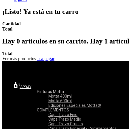
¡Listo! Ya está en tu carro
Cantidad
Total
Hay
0
artículos en su carrito.
Hay 1 artícul
Total
Ver más productos
Ir a pagar
Menú
Menú
Regreso
SPRAY
Pinturas Motta
Motta 400ml
Motta 600ml
Ediciones Especiales Motta®
COMPLEMENTOS
Caps Trazo Fino
Caps Trazo Medio
Caps Trazo Grueso
Caps Trazo Especial / Complementos