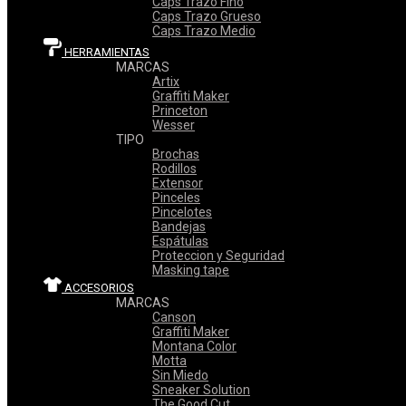
Caps Trazo Fino
Caps Trazo Grueso
Caps Trazo Medio
HERRAMIENTAS
MARCAS
Artix
Graffiti Maker
Princeton
Wesser
TIPO
Brochas
Rodillos
Extensor
Pinceles
Pincelotes
Bandejas
Espátulas
Proteccion y Seguridad
Masking tape
ACCESORIOS
MARCAS
Canson
Graffiti Maker
Montana Color
Motta
Sin Miedo
Sneaker Solution
The Good Cut