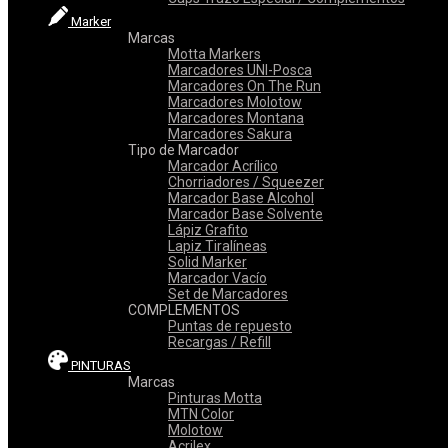
Marker
Marcas
Motta Markers
Marcadores UNI-Posca
Marcadores On The Run
Marcadores Molotow
Marcadores Montana
Marcadores Sakura
Tipo de Marcador
Marcador Acrílico
Chorriadores / Squeezer
Marcador Base Alcohol
Marcador Base Solvente
Lápiz Grafito
Lapiz Tiralíneas
Solid Marker
Marcador Vacío
Set de Marcadores
COMPLEMENTOS
Puntas de repuesto
Recargas / Refill
PINTURAS
Marcas
Pinturas Motta
MTN Color
Molotow
Acrilex