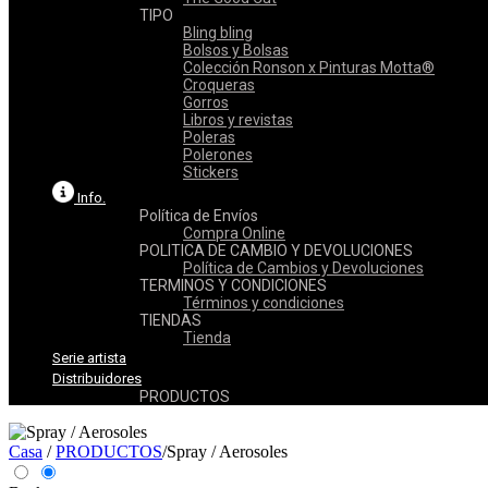
TIPO
Bling bling
Bolsos y Bolsas
Colección Ronson x Pinturas Motta®
Croqueras
Gorros
Libros y revistas
Poleras
Polerones
Stickers
Info.
Política de Envíos
Compra Online
POLITICA DE CAMBIO Y DEVOLUCIONES
Política de Cambios y Devoluciones
TERMINOS Y CONDICIONES
Términos y condiciones
TIENDAS
Tienda
Serie artista
Distribuidores
PRODUCTOS
Casa
/
PRODUCTOS
/
Spray / Aerosoles