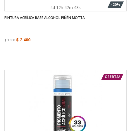
-20%
4d 12h 47m 43s
PINTURA ACRÍLICA BASE ALCOHOL PIÑÉN MOTTA
$ 2.400
$ 3.000
OFERTA!