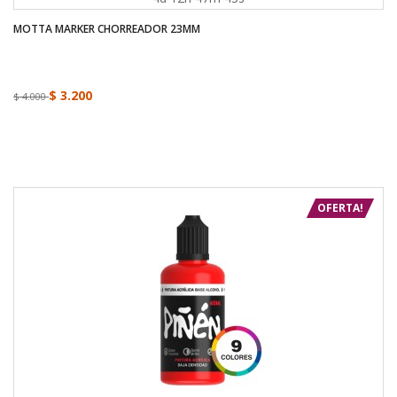
MOTTA MARKER CHORREADOR 23MM
$ 3.200
$ 4.000
OFERTA!