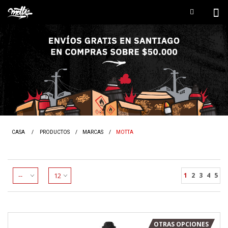
CASA
/
PRODUCTOS
/
MARCAS
/
MOTTA
1
2
3
4
5
OTRAS OPCIONES