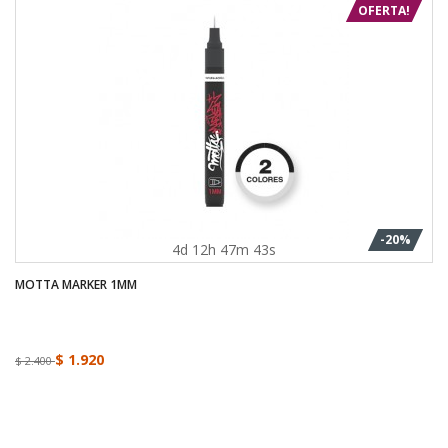
OFERTA!
-20%
4d 12h 47m 43s
MOTTA MARKER 1MM
$ 1.920
$ 2.400