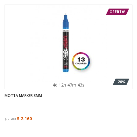
OFERTA!
-20%
4d 12h 47m 43s
MOTTA MARKER 3MM
$ 2.160
$ 2.700