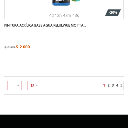
-20%
4d 12h 47m 43s
PINTURA ACRÍLICA BASE AGUA KELULWUE MOTTA...
$ 2.000
$ 2.500
1
2
3
4
5