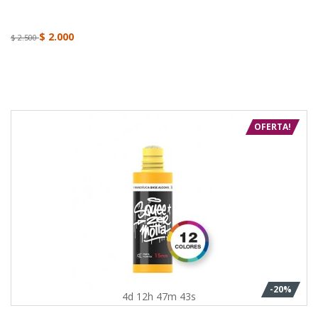
$ 2.000
$ 2.500
OFERTA!
-20%
4d 12h 47m 43s