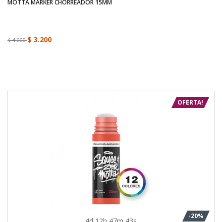
MOTTA MARKER CHORREADOR 15MM
$ 3.200
$ 4.000
OFERTA!
-20%
4d 12h 47m 43s