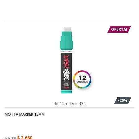
OFERTA!
-20%
4d 12h 47m 43s
MOTTA MARKER 15MM
$ 3.680
$ 4.600