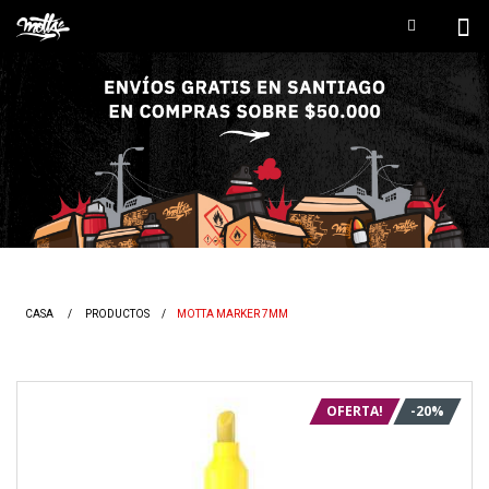
CASA
/
PRODUCTOS
/
MOTTA MARKER 7MM
OFERTA!
-20%