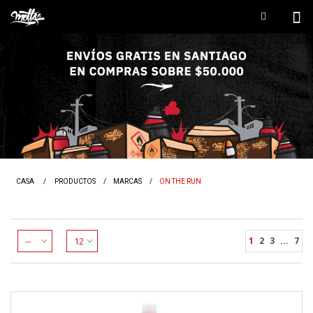
CASA
/
PRODUCTOS
/
MARCAS
/
ON THE RUN
1
2
3
...
7