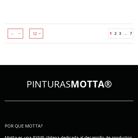
1
2
3
...
7
PINTURAS
MOTTA®
POR QUE MOTTA?
Motta es una PYME chilena dedicada al desarrollo de productos